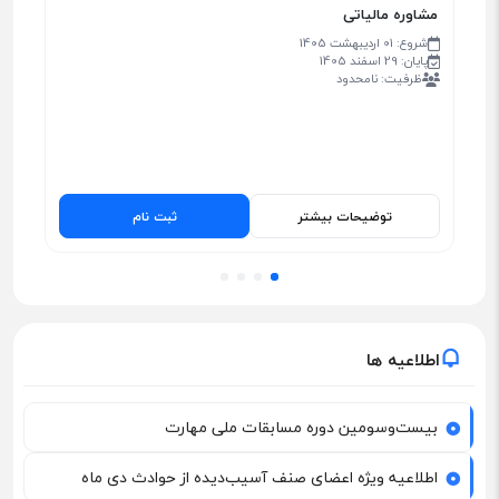
مشاوره مالیاتی
مش
شروع: 01 اردیبهشت 1405
پایان: 29 اسفند 1405
ظرفیت: نامحدود
سعدی،بلوار بوسار،بلوار برادران شهید محبی،ساختمان گودرز،طبقه سوم
واحد پنجم
و
15:00
توضیحات بیشتر
ثبت نام
اطلاعیه ها
بیست‌وسومین دوره مسابقات ملی مهارت
اطلاعیه ویژه اعضای صنف آسیب‌دیده از حوادث دی ماه