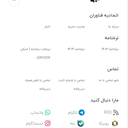
اتحادیه فناوران
درباره ما
هئیت مدیره
اخبار
نرخنامه
نرخنامه 1403
نرخنامه 1404
دریافت نرخنامه ( اسکن
QRCODE)
تماس
فرم تماس با ما
تماس با شماره ثابت
تماس با تلفن همراه
دبیرخانه
دبیرخانه
مارا دنبال کنید
RSS
تلگرام
واتساپ
روبیکا
بله
اینستاگرام