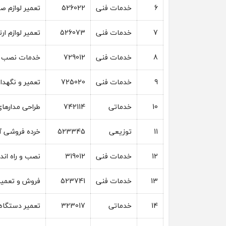
6
خدمات فنی
526022
تعمیر لوازم ص
7
خدمات فنی
526073
تعمیر لوازم ار
8
خدمات فنی
729012
خدمات نصب و ر
9
خدمات فنی
725020
تعمیر و نگهدا
10
خدماتی
742114
طراحی مدارهای
11
توزیعی
523345
خرده فروشی 
12
خدمات فنی
319012
نصب و راه ان
13
خدمات فنی
523741
فروش و تعمیر 
14
خدماتی
323017
تعمیر دستگاه 