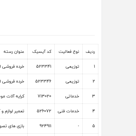
ردیف
نوع فعالیت
کد آیسیک
عنوان رسته
1
توزیعی
523341
خرده فروشی ل
2
توزیعی
523346
خرده فروشی ان
3
خدماتی
713020
کرایه آلات م
4
خدمات فنی
526072
تعمیر لوازم و
5
-
924911
بازی های تصوی