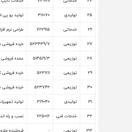
24
خدماتی
749711
خدمات تایپ
25
تولیدی
311070
تولید یو پی ا
26
خدماتی
722915
طراحی نرم اف
27
توزیعی
523439/7
خرده فروشی د
28
توزیعی
514519/3
عمده فروشی د
29
توزیعی
523711
خرده فروشی کا
30
توزیعی
523742
خرده فروشی ما
31
تولیدی
319040
تولید تجهیزات 
32
خدمات فنی
725012
نصب و راه اندا
33
توزیعی
-
فروشنده ملزو