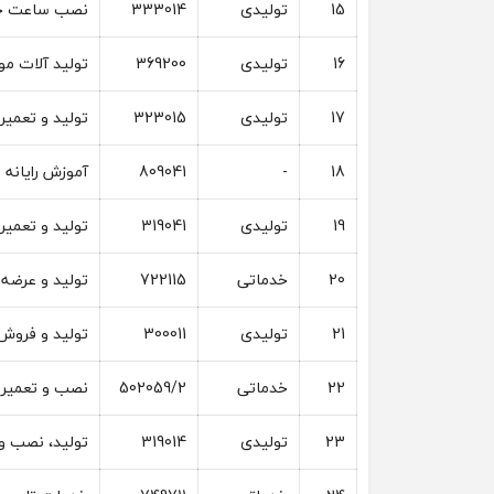
15
تولیدی
333014
نصب ساعت حض
16
تولیدی
369200
تولید آلات م
17
تولیدی
323015
تولید و تعمیر 
18
-
809041
آموزش رایانه (
19
تولیدی
319041
تولید و تعمیر 
20
خدماتی
722115
تولید و عرضه 
21
تولیدی
300011
تولید و فروش و
22
خدماتی
502059/2
نصب و تعمیر 
23
تولیدی
319014
تولید، نصب و