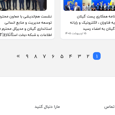
نامه همکاری پست گیلان
نشست هم‌اندیشی با معاون محترم
یه فناوران ، الکترونیک و رایانه
توسعه مدیریت و منابع انسانی
گیلان به امضاء رسید
استانداری گیلان و مدیرکل محترم ف
15 اردیبهشت 1405
15 اردیبهشت 1405
اطلاعات و شبکه دولت استانداری گ
9
8
7
6
5
4
3
2
1
تماس
مارا دنبال کنید