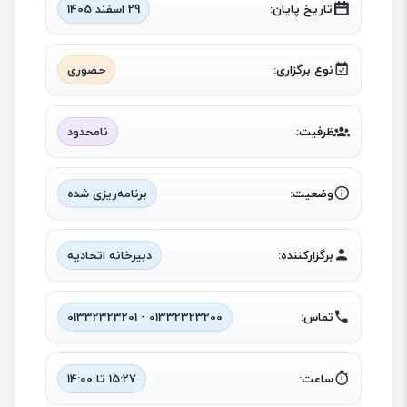
تاریخ پایان:
29 اسفند 1405
نوع برگزاری:
حضوری
ظرفیت:
نامحدود
وضعیت:
برنامه‌ریزی شده
برگزارکننده:
دبیرخانه اتحادیه
تماس:
01332323200 - 01332323201
ساعت:
15:27 تا 14:00