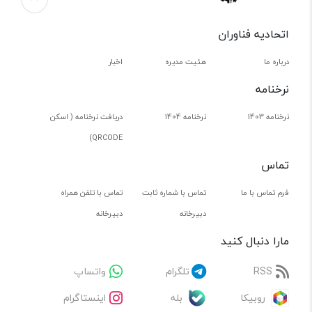
اتحادیه فناوران
درباره ما
هئیت مدیره
اخبار
نرخنامه
نرخنامه 1403
نرخنامه 1404
دریافت نرخنامه ( اسکن
QRCODE)
تماس
فرم تماس با ما
تماس با شماره ثابت
تماس با تلفن همراه
دبیرخانه
دبیرخانه
مارا دنبال کنید
RSS
تلگرام
واتساپ
روبیکا
بله
اینستاگرام