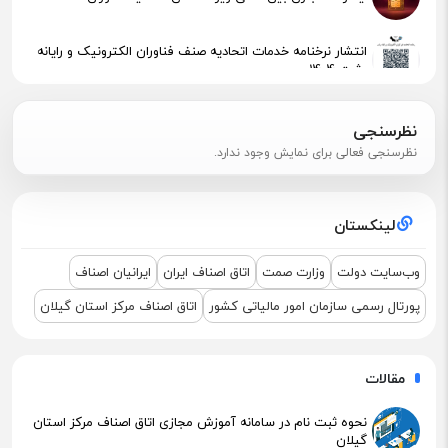
انتشار نرخنامه خدمات اتحادیه صنف فناوران الکترونیک و رایانه
رشت 1404
پیگیری جهت استقرار اعضای آسیب‌دیده در آتش‌سوزی
نظرسنجی
نظرسنجی فعالی برای نمایش وجود ندارد.
اطلاعیه مهم مالیاتی – تکالیف سامانه مودیان (قانون ۱۴۰۴ )
لینکستان
نشست مشترک درباره نمایشگاه ETEX+IGF 2025
وب‌سایت دولت
وزارت صمت
اتاق اصناف ایران
ایرانیان اصناف
پورتال رسمی سازمان امور مالیاتی کشور
اتاق اصناف مرکز استان گیلان
مقالات
نحوه ثبت نام در سامانه آموزش مجازی اتاق اصناف مرکز استان
گیلان