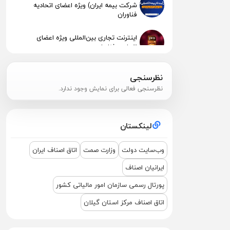
شرکت بیمه ایران) ویژه اعضای اتحادیه
فناوران
اینترنت تجاری بین‌المللی ویژه اعضای
اتحادیه فناوران
انتشار نرخنامه خدمات اتحادیه صنف فناوران
نظرسنجی
الکترونیک و رایانه رشت 1404
نظرسنجی فعالی برای نمایش وجود ندارد.
پیگیری جهت استقرار اعضای آسیب‌دیده در
آتش‌سوزی
لینکستان
اطلاعیه مهم مالیاتی – تکالیف سامانه
مودیان (قانون ۱۴۰۴ )
وب‌سایت دولت
وزارت صمت
اتاق اصناف ایران
ایرانیان اصناف
نشست مشترک درباره نمایشگاه ETEX+IGF
2025
پورتال رسمی سازمان امور مالیاتی کشور
اتاق اصناف مرکز استان گیلان