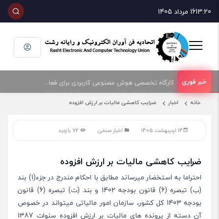
13:20
16 مرداد 1405
امضای تفاهمنامه همکاری بین اتحادیه صنف فناوران الکترونیک و رایانه شهرستان رشت و پارک علم و فناوری گیلان
کارگاه تخصصی هوش مصنوعی کاربردی برای فعالان حوزه فناوری و فروش تجهیزات الکترونیک و رایانه
خانه
اخبار
ضرایب کاهشی مالیات بر ارزش افزوده
14 اردیبهشت 1405
اخبار صنفی
72 بازدید
ضرایب کاهشی مالیات بر ارزش افزوده
احتراما به استخضار میرساند مطابق با احکام مندرج در جزء(1) بند
(ب) تبصره (6) قانون بودجه 1402 و بند (ت) تبصره (6) قانون
بودجه 1403 کل کشور، سازمان امور مالیاتی میتواند در خصوص
آن دسته از پرونده های مالیات بر ارزش افزوده سنوات 1387