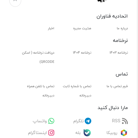
اتحادیه فناوران
درباره ما
هئیت مدیره
اخبار
نرخنامه
نرخنامه 1403
نرخنامه 1404
دریافت نرخنامه ( اسکن
QRCODE)
تماس
فرم تماس با ما
تماس با شماره ثابت
تماس با تلفن همراه
دبیرخانه
دبیرخانه
مارا دنبال کنید
RSS
تلگرام
واتساپ
روبیکا
بله
اینستاگرام