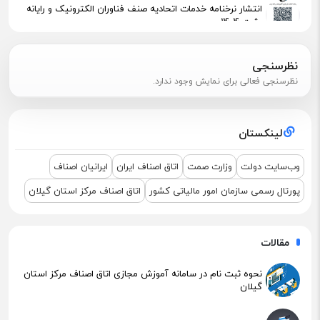
انتشار نرخنامه خدمات اتحادیه صنف فناوران الکترونیک و رایانه
رشت 1404
پیگیری جهت استقرار اعضای آسیب‌دیده در آتش‌سوزی
نظرسنجی
نظرسنجی فعالی برای نمایش وجود ندارد.
اطلاعیه مهم مالیاتی – تکالیف سامانه مودیان (قانون ۱۴۰۴ )
لینکستان
نشست مشترک درباره نمایشگاه ETEX+IGF 2025
وب‌سایت دولت
وزارت صمت
اتاق اصناف ایران
ایرانیان اصناف
پورتال رسمی سازمان امور مالیاتی کشور
اتاق اصناف مرکز استان گیلان
مقالات
نحوه ثبت نام در سامانه آموزش مجازی اتاق اصناف مرکز استان
گیلان