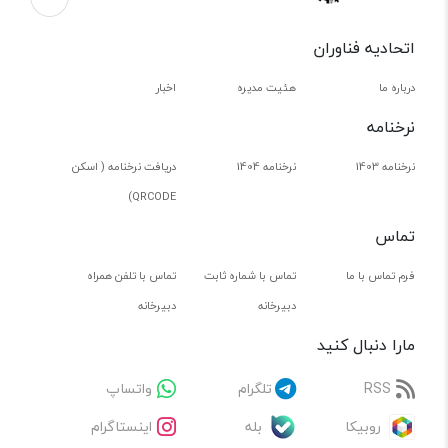
اتحادیه فناوران
درباره ما
هئیت مدیره
اخبار
نرخنامه
نرخنامه 1403
نرخنامه 1404
دریافت نرخنامه ( اسکن
QRCODE)
تماس
فرم تماس با ما
تماس با شماره ثابت
تماس با تلفن همراه
دبیرخانه
دبیرخانه
مارا دنبال کنید
RSS
تلگرام
واتساپ
روبیکا
بله
اینستاگرام