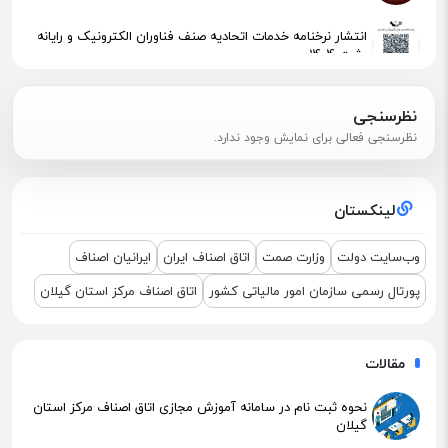
انتشار نرخنامه خدمات اتحادیه صنف فناوران الکترونیک و رایانه
رشت 1404
پیگیری جهت استقرار اعضای آسیب‌دیده در آتش‌سوزی
نظرسنجی
نظرسنجی فعالی برای نمایش وجود ندارد.
اطلاعیه مهم مالیاتی – تکالیف سامانه مودیان (قانون ۱۴۰۴ )
لینکستان
نشست مشترک درباره نمایشگاه ETEX+IGF 2025
وب‌سایت دولت
وزارت صمت
اتاق اصناف ایران
ایرانیان اصناف
پورتال رسمی سازمان امور مالیاتی کشور
اتاق اصناف مرکز استان گیلان
مقالات
نحوه ثبت نام در سامانه آموزش مجازی اتاق اصناف مرکز استان
گیلان