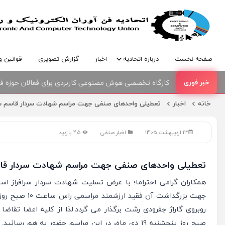
صفحه نخست
درباره اتحادیه
اخبار
گزارش تصویری
قوانین و
کارگاه تخصصی هوش مصنوعی کاربردی برای فعالان حوزه فنا
امضای تفاهمنامه همکاری بین اتحادیه صنف فناوران الکترو
خانه
اخبار
تعطیلی واحدهای صنفی جهت مراسم شهادت سردار قاسم س
13 اردیبهشت 1405
اخبار صنفی
45 بازدید
تعطیلی واحدهای صنفی جهت مراسم شهادت سردار قا
همکاران گرامی احتراما؛ با عرض تسلیت شهادت سردار سرافراز اس
روبروی گاراژ جفرودی رشت برگذار می گردد.لذا از کلیه اعضا تقا
صبح روز پنجشنبه 19 دی ماه، در این مراسم حضور به ه