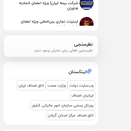
شرکت بیمه ایران) ویژه اعضای اتحادیه
فناوران
اینترنت تجاری بین‌المللی ویژه اعضای
اتحادیه فناوران
انتشار نرخنامه خدمات اتحادیه صنف فناوران
نظرسنجی
الکترونیک و رایانه رشت 1404
نظرسنجی فعالی برای نمایش وجود ندارد.
پیگیری جهت استقرار اعضای آسیب‌دیده در
آتش‌سوزی
لینکستان
اطلاعیه مهم مالیاتی – تکالیف سامانه
مودیان (قانون ۱۴۰۴ )
وب‌سایت دولت
وزارت صمت
اتاق اصناف ایران
ایرانیان اصناف
نشست مشترک درباره نمایشگاه ETEX+IGF
2025
پورتال رسمی سازمان امور مالیاتی کشور
اتاق اصناف مرکز استان گیلان