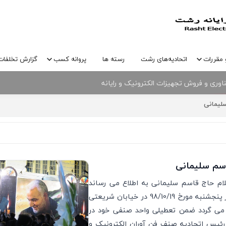
 مقررات
اتحادیه‌های رشت
رسته ها
پروانه کسب
گزارش تخلفات
وری و فروش تجهیزات الکترونیک و رایانه
نیک و رایانه شهرستان رشت و پارک علم و فناوری گیلان
لیمانی
سم سلیمانی
لام حاج قاسم سلیمانی به اطلاع می رساند
جهت بزرگداشت آن فقید ارزشمند مراسمی راس ساعت 10 صبح روز پنجشنبه مورخ 98/10/19 در خیابان شریعتی
ضا می گردد ضمن تعطیلی واحد صنفی خود در
م رسانید. رئیس اتحادیه صنف فن آوران الکترونیک و