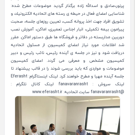
پرنور،صادق و اسدالله زاده برگذار گرديد موضوعات مطرح شده:
شناسايى اعضاى فعال در حيطه ى رسته هاى اتحاديه الكترونيك و
تشويق افراد جهت اخذ پروانه كسب، تعيين روزهاى جلسه، صحبت
پيرامون بيمه تكميلى، انبار اجناس تعميرى، اماكن، آموزش نصب
دوربين مداربسته در دفاتر و فروشگاه ها طبق دستور اماكن. مقرر
شد اطلاعات مورد نياز اعضاى كميسيون از مسئول اتحاديه
دريافت شود و نيز در جلسه ى آينده رئيس، نائب رئيس و دبير
كميسيون مشخص و معرفى مى گردد. اعضاى كميسيون
موضوعات و مواردى كه بايد بررسى شوند را در قالب پيشنهاد تا
جلسه آينده مهيا و مطرح خواهند كرد. لینک اینستاگرام: Eferasht
لینک سروش : fanavaranrasht لینک کانال تلگرام :
@fanavaranrasht سایت اتحادیه: www.eferasht.ir