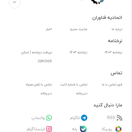
اتحادیه فناوران
درباره ما
هئیت مدیره
اخبار
نرخنامه
نرخنامه 1403
نرخنامه 1404
دریافت نرخنامه ( اسکن
QRCODE)
تماس
فرم تماس با ما
تماس با شماره ثابت
تماس با تلفن همراه
دبیرخانه
دبیرخانه
مارا دنبال کنید
RSS
تلگرام
واتساپ
روبیکا
بله
اینستاگرام