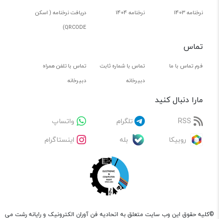
نرخنامه 1403
نرخنامه 1404
دریافت نرخنامه ( اسکن
QRCODE)
تماس
فرم تماس با ما
تماس با شماره ثابت
تماس با تلفن همراه
دبیرخانه
دبیرخانه
مارا دنبال کنید
RSS
تلگرام
واتساپ
روبیکا
بله
اینستاگرام
©کلیه حقوق این وب سایت متعلق به اتحادیه فن آوران الکترونیک و رایانه رشت می