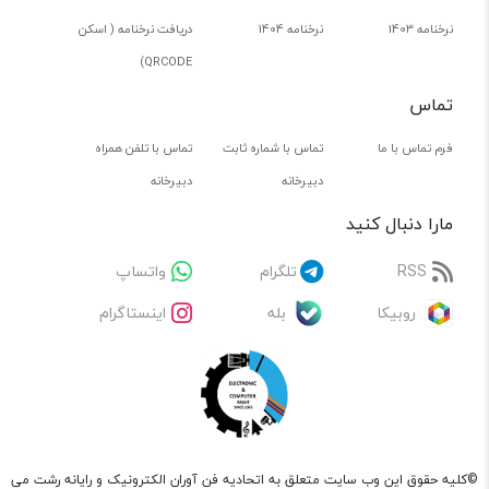
نرخنامه 1403
نرخنامه 1404
دریافت نرخنامه ( اسکن
QRCODE)
تماس
فرم تماس با ما
تماس با شماره ثابت
تماس با تلفن همراه
دبیرخانه
دبیرخانه
مارا دنبال کنید
RSS
تلگرام
واتساپ
روبیکا
بله
اینستاگرام
©کلیه حقوق این وب سایت متعلق به اتحادیه فن آوران الکترونیک و رایانه رشت می