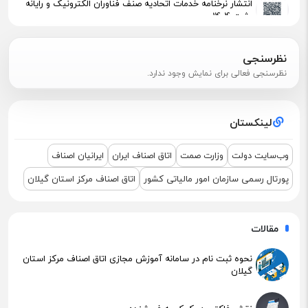
انتشار نرخنامه خدمات اتحادیه صنف فناوران الکترونیک و رایانه
رشت 1404
پیگیری جهت استقرار اعضای آسیب‌دیده در آتش‌سوزی
نظرسنجی
نظرسنجی فعالی برای نمایش وجود ندارد.
اطلاعیه مهم مالیاتی – تکالیف سامانه مودیان (قانون ۱۴۰۴ )
لینکستان
نشست مشترک درباره نمایشگاه ETEX+IGF 2025
وب‌سایت دولت
وزارت صمت
اتاق اصناف ایران
ایرانیان اصناف
پورتال رسمی سازمان امور مالیاتی کشور
اتاق اصناف مرکز استان گیلان
مقالات
نحوه ثبت نام در سامانه آموزش مجازی اتاق اصناف مرکز استان
گیلان