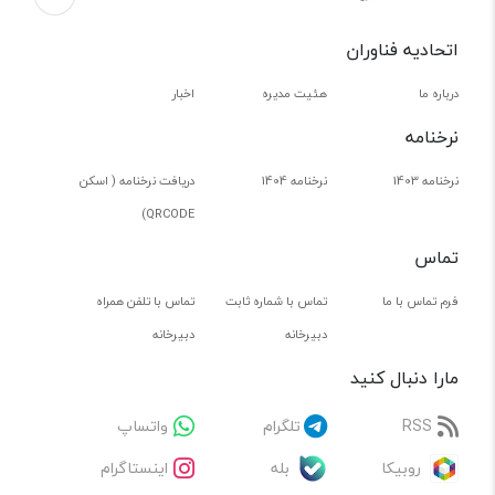
اتحادیه فناوران
درباره ما
هئیت مدیره
اخبار
نرخنامه
نرخنامه 1403
نرخنامه 1404
دریافت نرخنامه ( اسکن
QRCODE)
تماس
فرم تماس با ما
تماس با شماره ثابت
تماس با تلفن همراه
دبیرخانه
دبیرخانه
مارا دنبال کنید
RSS
تلگرام
واتساپ
روبیکا
بله
اینستاگرام