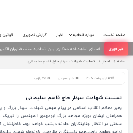
صفحه نخست
درباره اتحادیه
اخبار
گزارش تصویری
قوانین و
امضای تفاهمنامه همکاری بین اتحادیه صنف فناوران الکترو
کارگاه تخصصی هوش مصنوعی کاربردی برای فعالان حوزه فنا
خانه
اخبار
تسلیت شهادت سردار حاج قاسم سلیمانی
13 اردیبهشت 1405
اخبار عمومی
65 بازدید
تسلیت شهادت سردار حاج قاسم سلیمانی
رهبر معظم انقلاب اسلامی در پیام مهمی شهادت سردار بزرگ و پر
همراهان ایشان بویژه مجاهد بزرگ ابومهدی المهندس را تبریک و 
سختی در انتظار جنایتکاران حادثه دیشب خواهد بود، خاطرنشان ک
ادامه خواهد یافت،‌همه دلبستگان مقاومت خونخواه شهید سلیمان