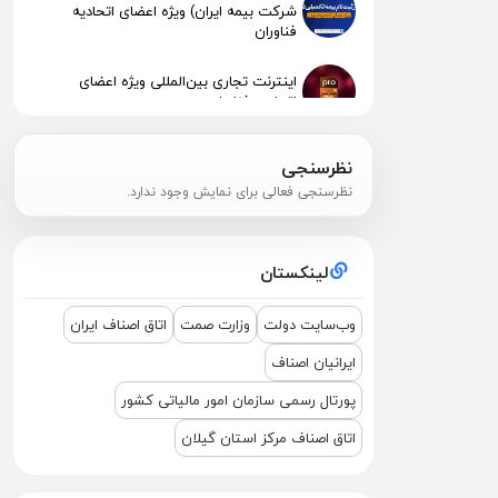
شرکت بیمه ایران) ویژه اعضای اتحادیه
فناوران
اینترنت تجاری بین‌المللی ویژه اعضای
اتحادیه فناوران
انتشار نرخنامه خدمات اتحادیه صنف فناوران
نظرسنجی
الکترونیک و رایانه رشت 1404
نظرسنجی فعالی برای نمایش وجود ندارد.
پیگیری جهت استقرار اعضای آسیب‌دیده در
آتش‌سوزی
لینکستان
اطلاعیه مهم مالیاتی – تکالیف سامانه
مودیان (قانون ۱۴۰۴ )
وب‌سایت دولت
وزارت صمت
اتاق اصناف ایران
ایرانیان اصناف
نشست مشترک درباره نمایشگاه ETEX+IGF
2025
پورتال رسمی سازمان امور مالیاتی کشور
اتاق اصناف مرکز استان گیلان