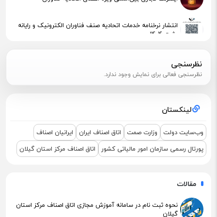
انتشار نرخنامه خدمات اتحادیه صنف فناوران الکترونیک و رایانه
رشت 1404
پیگیری جهت استقرار اعضای آسیب‌دیده در آتش‌سوزی
نظرسنجی
نظرسنجی فعالی برای نمایش وجود ندارد.
اطلاعیه مهم مالیاتی – تکالیف سامانه مودیان (قانون ۱۴۰۴ )
لینکستان
نشست مشترک درباره نمایشگاه ETEX+IGF 2025
وب‌سایت دولت
وزارت صمت
اتاق اصناف ایران
ایرانیان اصناف
پورتال رسمی سازمان امور مالیاتی کشور
اتاق اصناف مرکز استان گیلان
مقالات
نحوه ثبت نام در سامانه آموزش مجازی اتاق اصناف مرکز استان
گیلان