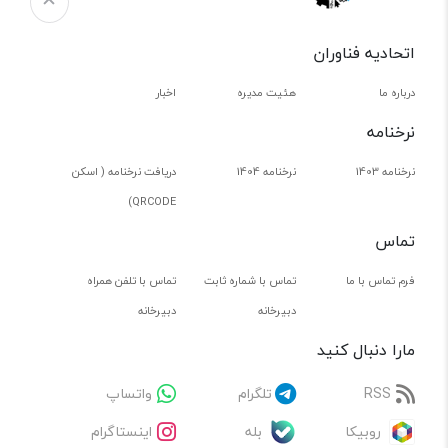
اتحادیه فناوران
درباره ما
هئیت مدیره
اخبار
نرخنامه
نرخنامه 1403
نرخنامه 1404
دریافت نرخنامه ( اسکن
QRCODE)
تماس
فرم تماس با ما
تماس با شماره ثابت
تماس با تلفن همراه
دبیرخانه
دبیرخانه
مارا دنبال کنید
RSS
تلگرام
واتساپ
روبیکا
بله
اینستاگرام