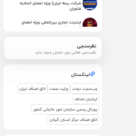
شرکت بیمه ایران) ویژه اعضای اتحادیه
فناوران
اینترنت تجاری بین‌المللی ویژه اعضای
اتحادیه فناوران
انتشار نرخنامه خدمات اتحادیه صنف فناوران
نظرسنجی
الکترونیک و رایانه رشت 1404
نظرسنجی فعالی برای نمایش وجود ندارد.
پیگیری جهت استقرار اعضای آسیب‌دیده در
آتش‌سوزی
لینکستان
اطلاعیه مهم مالیاتی – تکالیف سامانه
مودیان (قانون ۱۴۰۴ )
وب‌سایت دولت
وزارت صمت
اتاق اصناف ایران
ایرانیان اصناف
نشست مشترک درباره نمایشگاه ETEX+IGF
2025
پورتال رسمی سازمان امور مالیاتی کشور
اتاق اصناف مرکز استان گیلان