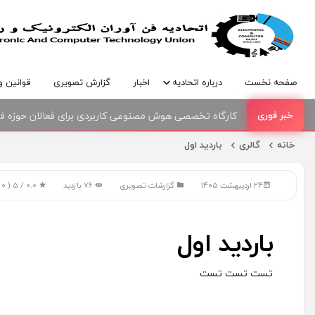
صفحه نخست
درباره اتحادیه
اخبار
گزارش تصویری
قوانین و
کارگاه تخصصی هوش مصنوعی کاربردی برای فعالان حوزه فنا
امضای تفاهمنامه همکاری بین اتحادیه صنف فناوران الکترو
خانه
گالری
باردید اول
24 اردیبهشت 1405
گزارشات تصویری
76 بازدید
0.0
/ 5
(
0
ر
باردید اول
تست تست تست