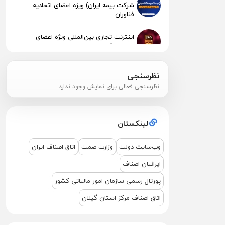
شرکت بیمه ایران) ویژه اعضای اتحادیه
فناوران
اینترنت تجاری بین‌المللی ویژه اعضای
اتحادیه فناوران
انتشار نرخنامه خدمات اتحادیه صنف فناوران
نظرسنجی
الکترونیک و رایانه رشت 1404
نظرسنجی فعالی برای نمایش وجود ندارد.
پیگیری جهت استقرار اعضای آسیب‌دیده در
آتش‌سوزی
لینکستان
اطلاعیه مهم مالیاتی – تکالیف سامانه
مودیان (قانون ۱۴۰۴ )
وب‌سایت دولت
وزارت صمت
اتاق اصناف ایران
ایرانیان اصناف
نشست مشترک درباره نمایشگاه ETEX+IGF
2025
پورتال رسمی سازمان امور مالیاتی کشور
اتاق اصناف مرکز استان گیلان