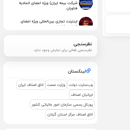
شرکت بیمه ایران) ویژه اعضای اتحادیه
فناوران
اینترنت تجاری بین‌المللی ویژه اعضای
اتحادیه فناوران
انتشار نرخنامه خدمات اتحادیه صنف فناوران
نظرسنجی
الکترونیک و رایانه رشت 1404
نظرسنجی فعالی برای نمایش وجود ندارد.
پیگیری جهت استقرار اعضای آسیب‌دیده در
آتش‌سوزی
لینکستان
اطلاعیه مهم مالیاتی – تکالیف سامانه
مودیان (قانون ۱۴۰۴ )
وب‌سایت دولت
وزارت صمت
اتاق اصناف ایران
ایرانیان اصناف
نشست مشترک درباره نمایشگاه ETEX+IGF
2025
پورتال رسمی سازمان امور مالیاتی کشور
اتاق اصناف مرکز استان گیلان