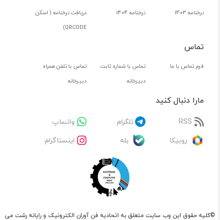
نرخنامه 1403
نرخنامه 1404
دریافت نرخنامه ( اسکن
QRCODE)
تماس
فرم تماس با ما
تماس با شماره ثابت
تماس با تلفن همراه
دبیرخانه
دبیرخانه
مارا دنبال کنید
RSS
تلگرام
واتساپ
روبیکا
بله
اینستاگرام
©کلیه حقوق این وب سایت متعلق به اتحادیه فن آوران الکترونیک و رایانه رشت می