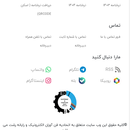
نرخنامه 1403
نرخنامه 1404
دریافت نرخنامه ( اسکن
QRCODE)
تماس
فرم تماس با ما
تماس با شماره ثابت
تماس با تلفن همراه
دبیرخانه
دبیرخانه
مارا دنبال کنید
RSS
تلگرام
واتساپ
روبیکا
بله
اینستاگرام
©کلیه حقوق این وب سایت متعلق به اتحادیه فن آوران الکترونیک و رایانه رشت می