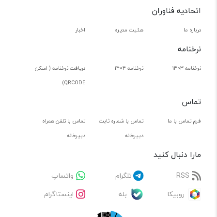
اتحادیه فناوران
درباره ما
هئیت مدیره
اخبار
نرخنامه
نرخنامه 1403
نرخنامه 1404
دریافت نرخنامه ( اسکن
QRCODE)
تماس
فرم تماس با ما
تماس با شماره ثابت
تماس با تلفن همراه
دبیرخانه
دبیرخانه
مارا دنبال کنید
RSS
تلگرام
واتساپ
روبیکا
بله
اینستاگرام