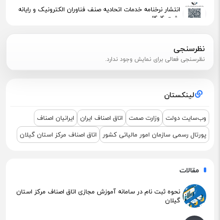
انتشار نرخنامه خدمات اتحادیه صنف فناوران الکترونیک و رایانه
رشت 1404
پیگیری جهت استقرار اعضای آسیب‌دیده در آتش‌سوزی
نظرسنجی
نظرسنجی فعالی برای نمایش وجود ندارد.
اطلاعیه مهم مالیاتی – تکالیف سامانه مودیان (قانون ۱۴۰۴ )
لینکستان
نشست مشترک درباره نمایشگاه ETEX+IGF 2025
وب‌سایت دولت
وزارت صمت
اتاق اصناف ایران
ایرانیان اصناف
پورتال رسمی سازمان امور مالیاتی کشور
اتاق اصناف مرکز استان گیلان
مقالات
نحوه ثبت نام در سامانه آموزش مجازی اتاق اصناف مرکز استان
گیلان