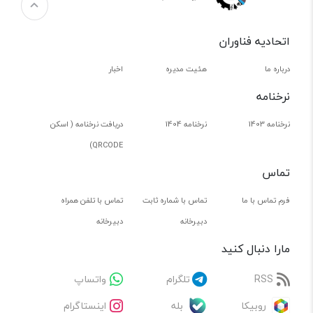
اتحادیه فناوران
درباره ما
هئیت مدیره
اخبار
نرخنامه
نرخنامه 1403
نرخنامه 1404
دریافت نرخنامه ( اسکن
QRCODE)
تماس
فرم تماس با ما
تماس با شماره ثابت
تماس با تلفن همراه
دبیرخانه
دبیرخانه
مارا دنبال کنید
RSS
تلگرام
واتساپ
روبیکا
بله
اینستاگرام