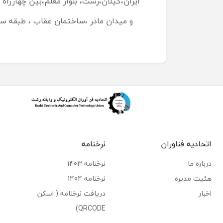
ایران،گیلان،رشت، بلوار معلم،بین چهارراه 
و میدان مادر ،ساختمان عقاب ، طبقه س
اتحادیه فناوران
نرخنامه
درباره ما
نرخنامه 1403
هئیت مدیره
نرخنامه 1404
اخبار
دریافت نرخنامه ( اسکن
QRCODE)