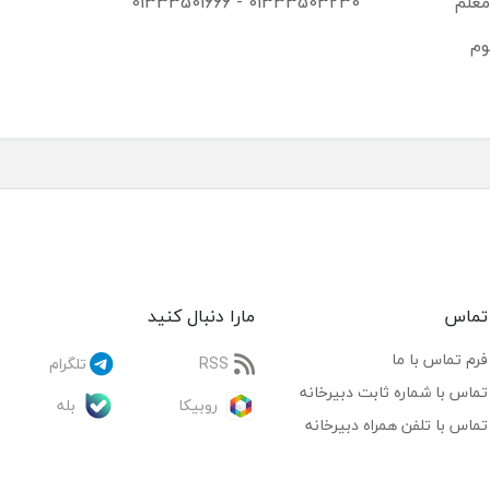
معلم
01333503230 - 01333501666
وم
تماس
مارا دنبال کنید
فرم تماس با ما
RSS
تلگرام
تماس با شماره ثابت دبیرخانه
روبیکا
بله
تماس با تلفن همراه دبیرخانه